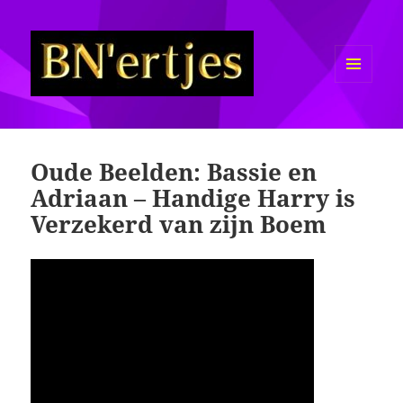
MENU
EN
Sexy BN'ers / Bekende
WIDGETS
Nederlanders Half Naakt / Bloot
Oude Beelden: Bassie en
Adriaan – Handige Harry is
Verzekerd van zijn Boem