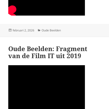
Geplaatst
Categorieën
februari 2, 2026
Oude Beelden
op
Oude Beelden: Fragment
van de Film IT uit 2019