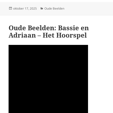
Geplaatst
Categorieën
oktober 17, 2025
Oude Beelden
op
Oude Beelden: Bassie en
Adriaan – Het Hoorspel