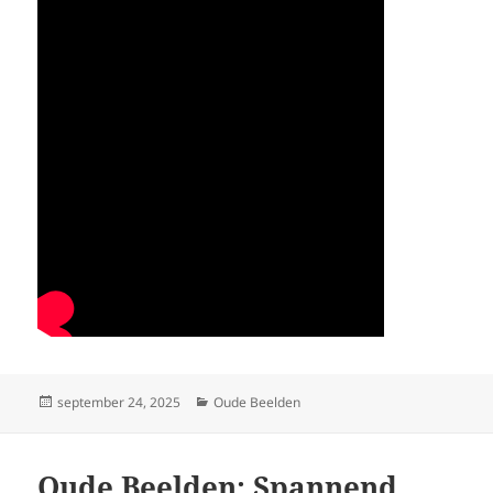
Geplaatst
Categorieën
september 24, 2025
Oude Beelden
op
Oude Beelden: Spannend