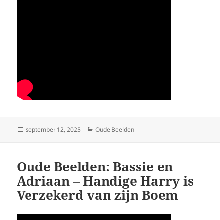
Geplaatst
Categorieën
september 12, 2025
Oude Beelden
op
Oude Beelden: Bassie en
Adriaan – Handige Harry is
Verzekerd van zijn Boem