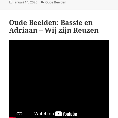
Geplaatst
Categorieën
januari 14, 2026
Oude Beelden
op
Oude Beelden: Bassie en
Adriaan – Wij zijn Reuzen