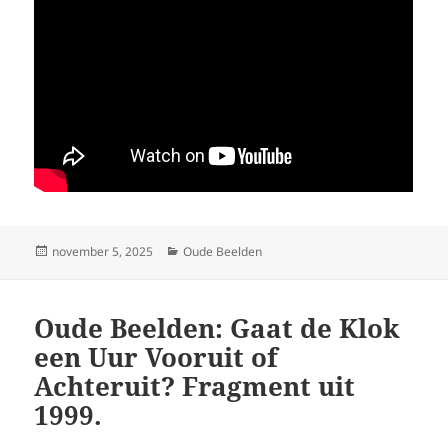
Geplaatst
Categorieën
november 5, 2025
Oude Beelden
op
Oude Beelden: Gaat de Klok
een Uur Vooruit of
Achteruit? Fragment uit
1999.