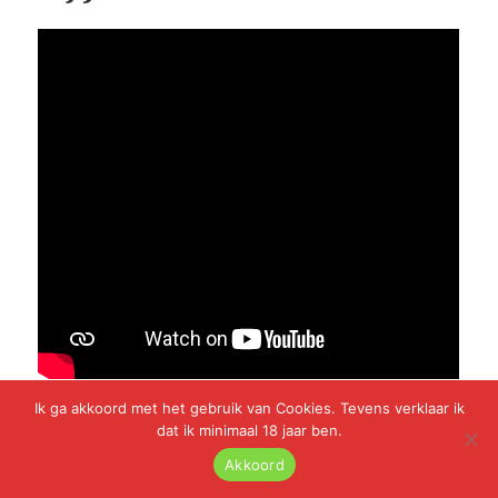
Ik ga akkoord met het gebruik van Cookies. Tevens verklaar ik
dat ik minimaal 18 jaar ben.
Geplaatst
Categorieën
juli 16, 2025
Oude Beelden
op
Akkoord