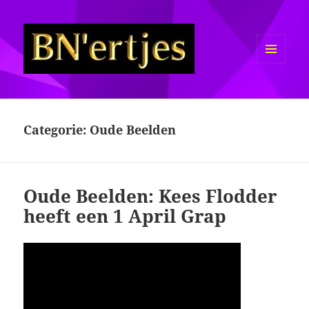
MENU
EN
Sexy BN'ers / Bekende
WIDGETS
Nederlanders Half Naakt / Bloot
Categorie:
Oude Beelden
Oude Beelden: Kees Flodder
heeft een 1 April Grap