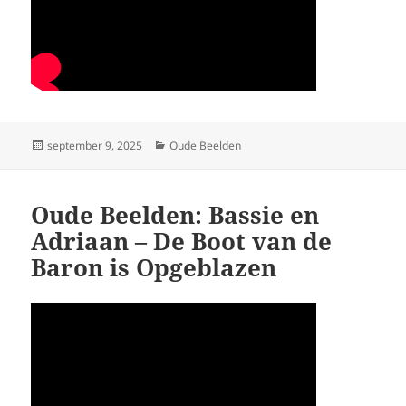
Geplaatst
Categorieën
september 9, 2025
Oude Beelden
op
Oude Beelden: Bassie en
Adriaan – De Boot van de
Baron is Opgeblazen