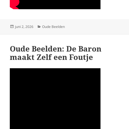
Geplaatst
Categorieën
juni 2, 2026
Oude Beelden
op
Oude Beelden: De Baron
maakt Zelf een Foutje