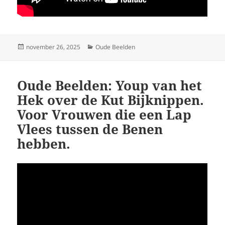
Geplaatst
Categorieën
november 26, 2025
Oude Beelden
op
Oude Beelden: Youp van het
Hek over de Kut Bijknippen.
Voor Vrouwen die een Lap
Vlees tussen de Benen
hebben.