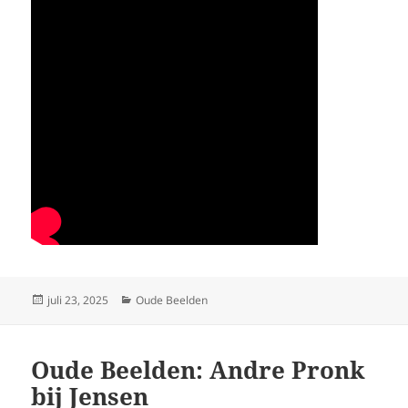
Geplaatst
Categorieën
juli 23, 2025
Oude Beelden
op
Oude Beelden: Andre Pronk
bij Jensen