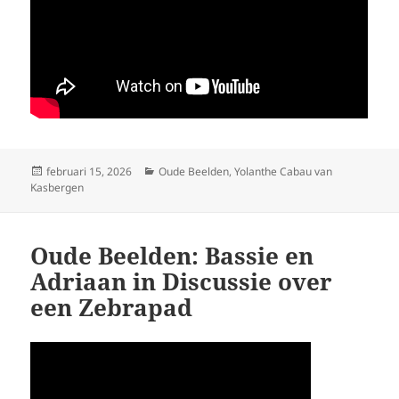
Geplaatst
Categorieën
februari 15, 2026
Oude Beelden
,
Yolanthe Cabau van
op
Kasbergen
Oude Beelden: Bassie en
Adriaan in Discussie over
een Zebrapad