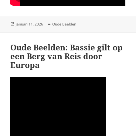
Geplaatst
Categorieën
januari 11, 2026
Oude Beelden
op
Oude Beelden: Bassie gilt op
een Berg van Reis door
Europa