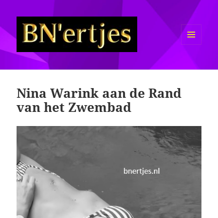
MENU
EN
Sexy BN'ers / Bekende
WIDGETS
Nederlanders Half Naakt / Bloot
Nina Warink aan de Rand
van het Zwembad