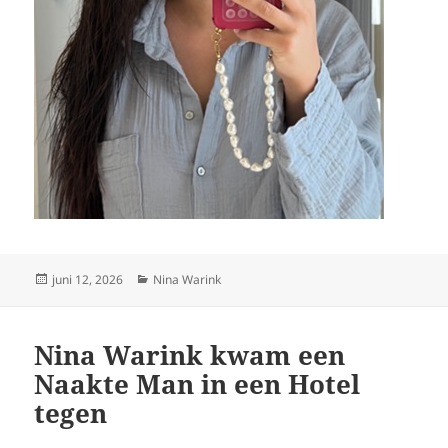
Geplaatst
Categorieën
juni 12, 2026
Nina Warink
op
Nina Warink kwam een
Naakte Man in een Hotel
tegen