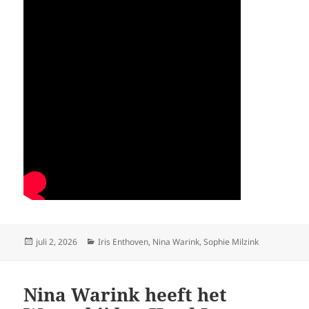
Geplaatst
Categorieën
juli 2, 2026
Iris Enthoven
,
Nina Warink
,
Sophie Milzink
op
Nina Warink heeft het