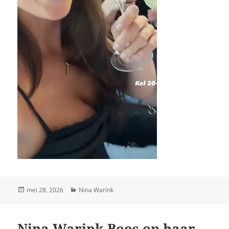
Geplaatst
Categorieën
mei 28, 2026
Nina Warink
op
Nina Warink Boos op haar