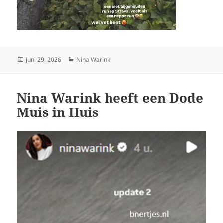
Geplaatst
Categorieën
juni 29, 2026
Nina Warink
op
Nina Warink heeft een Dode
Muis in Huis