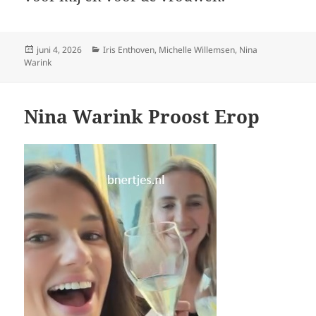
Geplaatst
Categorieën
juni 4, 2026
Iris Enthoven
,
Michelle Willemsen
,
Nina
op
Warink
Nina Warink Proost Erop