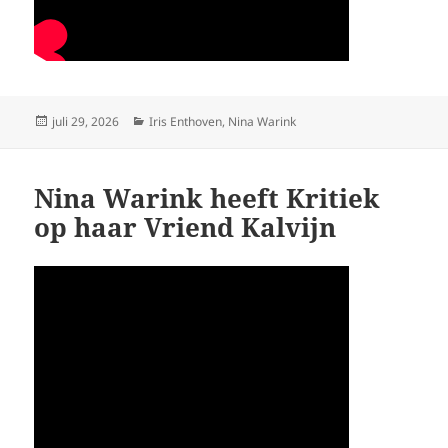
Geplaatst
Categorieën
juli 29, 2026
Iris Enthoven
,
Nina Warink
op
Nina Warink heeft Kritiek
op haar Vriend Kalvijn