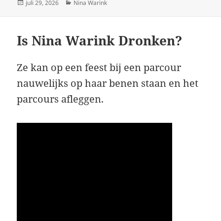
Geplaatst
Categorieën
juli 29, 2026
Nina Warink
op
Is Nina Warink Dronken?
Ze kan op een feest bij een parcour
nauwelijks op haar benen staan en het
parcours afleggen.