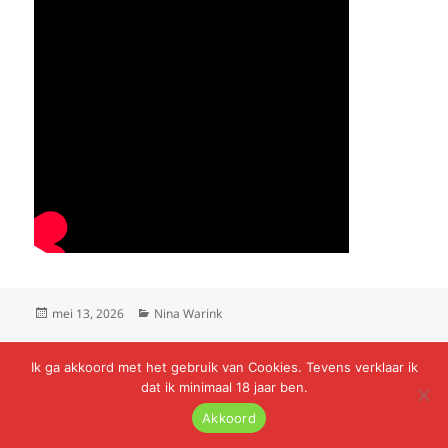
Geplaatst
Categorieën
mei 13, 2026
Nina Warink
op
Ik ga akkoord met het gebruik van Cookies. Tevens verklaar ik
Zou Nina Warink Cola
dat ik minimaal 18 jaar ben.
Lusten?
Akkoord