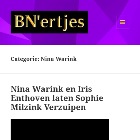
MENU
EN
Sexy BN'ers / Bekende
WIDGETS
Nederlanders Half Naakt / Bloot
Categorie:
Nina Warink
Nina Warink en Iris
Enthoven laten Sophie
Milzink Verzuipen