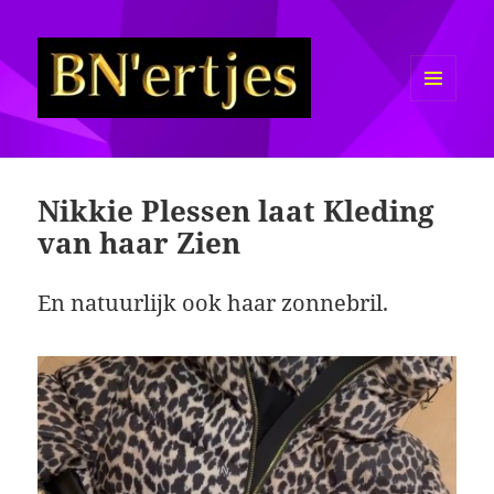
MENU
EN
Sexy BN'ers / Bekende
WIDGETS
Nederlanders Half Naakt / Bloot
Nikkie Plessen laat Kleding
van haar Zien
En natuurlijk ook haar zonnebril.