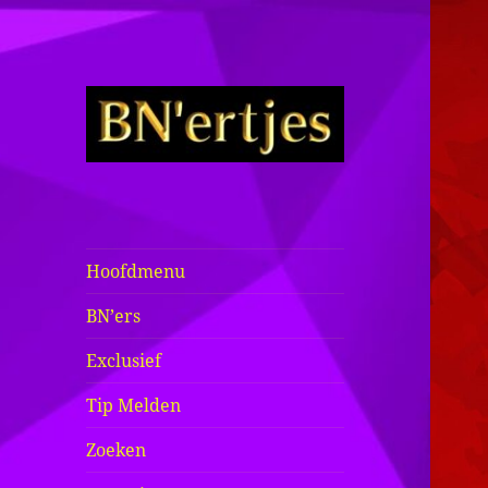
Sexy BN'ers /
Bekende
Nederlanders
Hoofdmenu
Half Naakt /
BN’ers
Bloot
Exclusief
Tip Melden
Zoeken