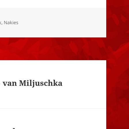
k
,
Nakies
 van Miljuschka