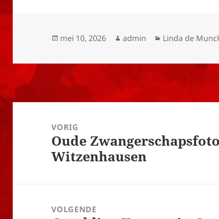
Geplaatst
Auteur
Categorieën
mei 10, 2026
admin
Linda de Munc
op
Bericht
navigatie
VORIG
Oude Zwangerschapsfoto
Vorig
Witzenhausen
bericht:
VOLGENDE