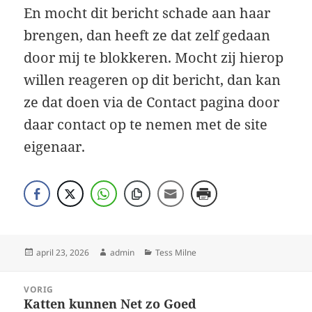
En mocht dit bericht schade aan haar
brengen, dan heeft ze dat zelf gedaan
door mij te blokkeren. Mocht zij hierop
willen reageren op dit bericht, dan kan
ze dat doen via de Contact pagina door
daar contact op te nemen met de site
eigenaar.
Geplaatst
Auteur
Categorieën
april 23, 2026
admin
Tess Milne
op
Bericht
VORIG
navigatie
Katten kunnen Net zo Goed
Vorig