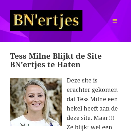
MENU
EN
Sexy BN'ers / Bekende
WIDGETS
Nederlanders Half Naakt / Bloot
Tess Milne Blijkt de Site
BN’ertjes te Haten
Deze site is
erachter gekomen
dat Tess Milne een
hekel heeft aan de
deze site. Maar!!!
Ze blijkt wel een