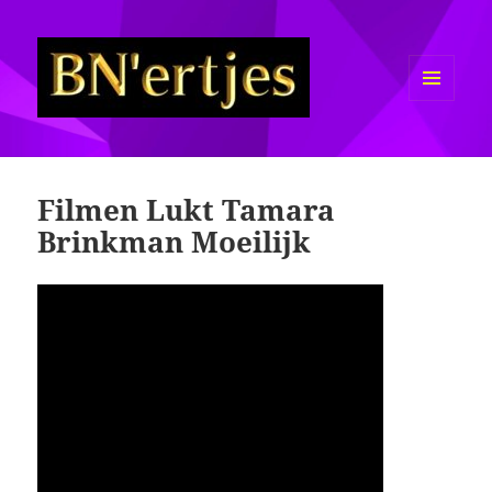
MENU
EN
Sexy BN'ers / Bekende
WIDGETS
Nederlanders Half Naakt / Bloot
Filmen Lukt Tamara
Brinkman Moeilijk