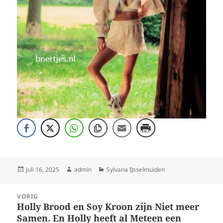
Geplaatst
Auteur
Categorieën
juli 16, 2025
admin
Sylvana IJsselmuiden
op
Bericht
VORIG
navigatie
Holly Brood en Soy Kroon zijn Niet meer
Vorig
Samen. En Holly heeft al Meteen een
bericht: