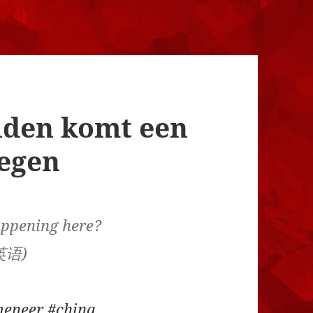
iden komt een
tegen
ppening here?
英语)
meneer
#china