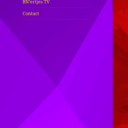
BN’ertjes TV
Contact