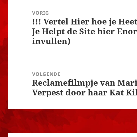
Bericht
navigatie
VORIG
!!! Vertel Hier hoe je Hee
Vorig
Je Helpt de Site hier En
bericht:
invullen)
VOLGENDE
Reclamefilmpje van Mari
Volgend
Verpest door haar Kat Ki
bericht: