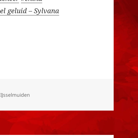
el geluid – Sylvana
ieën
 IJsselmuiden