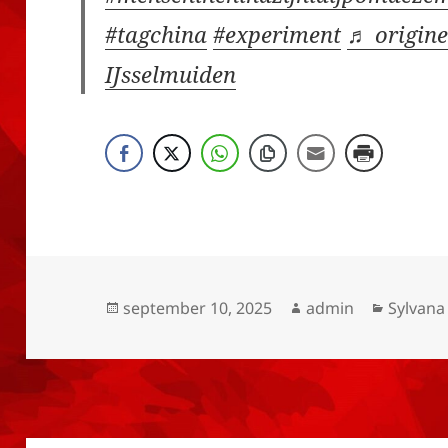
#tagchina
#experiment
♬ origine
IJsselmuiden
Geplaatst
Auteur
Categor
september 10, 2025
admin
Sylvana
op