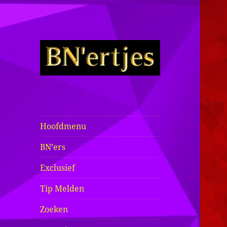
Sexy BN'ers /
Bekende
Nederlanders
Hoofdmenu
Half Naakt /
BN’ers
Bloot
Exclusief
Tip Melden
Zoeken