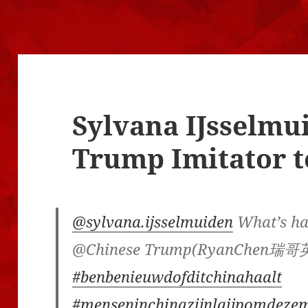
Sylvana IJsselmu
Trump Imitator 
@sylvana.ijsselmuiden
What’s ha
@Chinese Trump(RyanChen瑞哥
#benbenieuwdofditchinahaalt
#menseninchinazijnlaijpomdeze