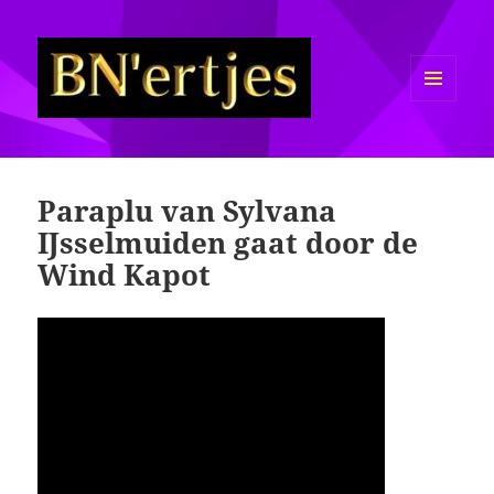
MENU
EN
Sexy BN'ers / Bekende
WIDGETS
Nederlanders Half Naakt / Bloot
Paraplu van Sylvana
IJsselmuiden gaat door de
Wind Kapot