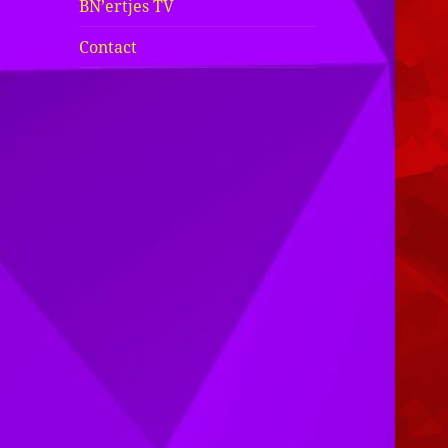
BN’ertjes TV
Contact