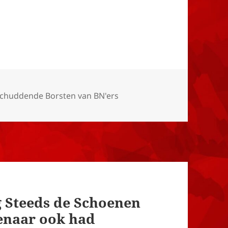
chuddende Borsten van BN'ers
g Steeds de Schoenen
genaar ook had