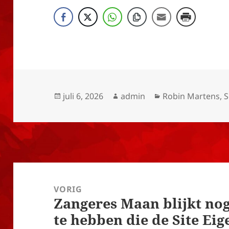
Geplaatst
Auteur
Categorieën
juli 6, 2026
admin
Robin Martens
,
S
op
Bericht
navigatie
VORIG
Zangeres Maan blijkt no
Vorig
te hebben die de Site Ei
bericht: