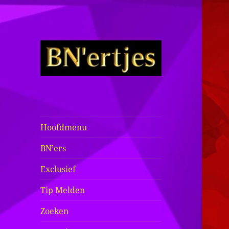
Sexy BN'ers /
Bekende
Nederlanders
Hoofdmenu
Half Naakt /
BN’ers
Bloot
Exclusief
Tip Melden
Zoeken