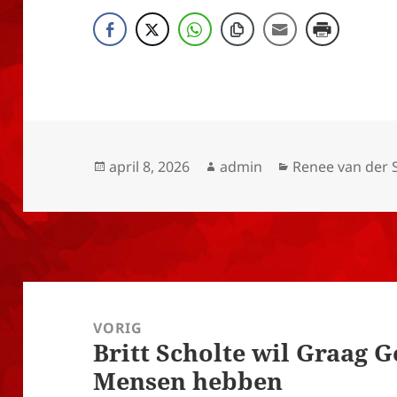
Geplaatst
Auteur
Categorieën
april 8, 2026
admin
Renee van der 
op
Bericht
navigatie
VORIG
Britt Scholte wil Graag 
Vorig
Mensen hebben
bericht: