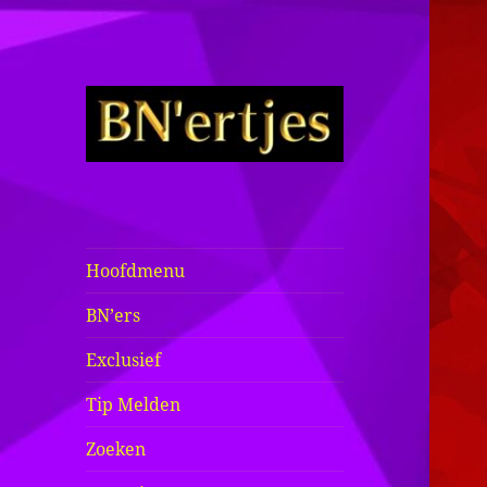
Sexy BN'ers /
Bekende
Nederlanders
Hoofdmenu
Half Naakt /
BN’ers
Bloot
Exclusief
Tip Melden
Zoeken