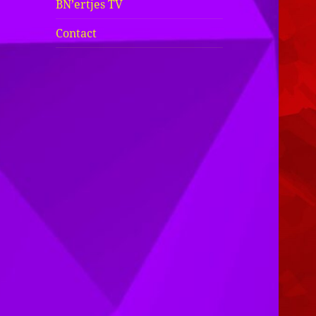
BN’ertjes TV
Contact