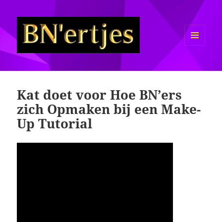
MENU
EN
Sexy BN'ers / Bekende
WIDGETS
Nederlanders Half Naakt / Bloot
Kat doet voor Hoe BN’ers
zich Opmaken bij een Make-
Up Tutorial