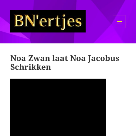
MENU
EN
Sexy BN'ers / Bekende
WIDGETS
Nederlanders Half Naakt / Bloot
Noa Zwan laat Noa Jacobus
Schrikken