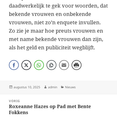
daadwerkelijk te gek voor woorden, dat
bekende vrouwen en onbekende
vrouwen, niet zo’n enquete invullen.
Zo zie je maar hoe preuts vrouwen en
met name bekende vrouwen dan zijn,
als het geld en publiciteit wegblijft.
Geplaatst
Auteur
Categorieën
augustus 10, 2025
admin
Nieuws
op
Bericht
VORIG
navigatie
Roxeanne Hazes op Pad met Bente
Vorig
Fokkens
bericht: