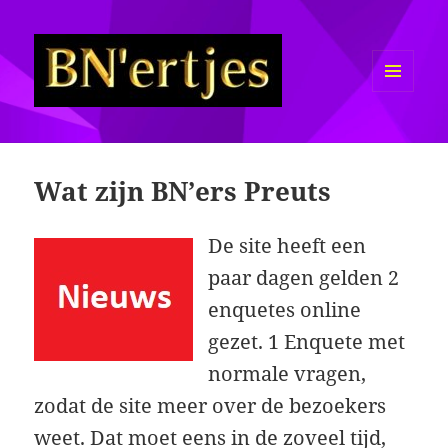
MENU
EN
Sexy BN'ers / Bekende
WIDGETS
Nederlanders Half Naakt / Bloot
Wat zijn BN’ers Preuts
De site heeft een
paar dagen gelden 2
enquetes online
gezet. 1 Enquete met
normale vragen,
zodat de site meer over de bezoekers
weet. Dat moet eens in de zoveel tijd,