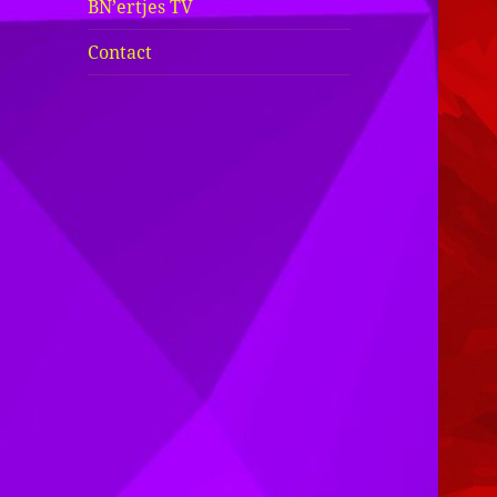
BN’ertjes TV
Contact