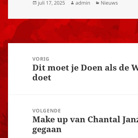
Geplaatst
Auteur
Categorieën
juli 17, 2025
admin
Nieuws
op
Bericht
navigatie
VORIG
Dit moet je Doen als de 
Vorig
doet
bericht:
VOLGENDE
Make up van Chantal Jan
Volgend
gegaan
bericht: