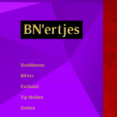
Sexy BN'ers /
Bekende
Nederlanders
Hoofdmenu
Half Naakt /
BN’ers
Bloot
Exclusief
Tip Melden
Zoeken