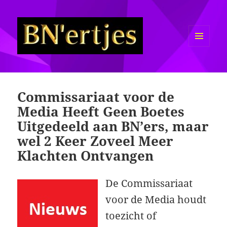
MENU
EN
Sexy BN'ers / Bekende
WIDGETS
Nederlanders Half Naakt / Bloot
Commissariaat voor de
Media Heeft Geen Boetes
Uitgedeeld aan BN’ers, maar
wel 2 Keer Zoveel Meer
Klachten Ontvangen
De Commissariaat
voor de Media houdt
toezicht of