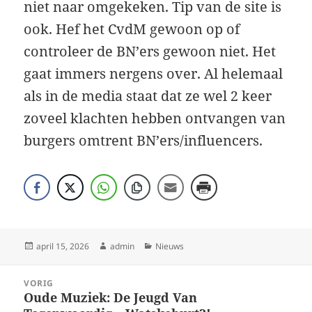
niet naar omgekeken. Tip van de site is
ook. Hef het CvdM gewoon op of
controleer de BN’ers gewoon niet. Het
gaat immers nergens over. Al helemaal
als in de media staat dat ze wel 2 keer
zoveel klachten hebben ontvangen van
burgers omtrent BN’ers/influencers.
Geplaatst
Auteur
Categorieën
april 15, 2026
admin
Nieuws
op
Bericht
VORIG
navigatie
Oude Muziek: De Jeugd Van
Vorig