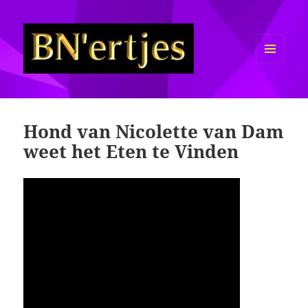
MENU
EN
Sexy BN'ers / Bekende
WIDGETS
Nederlanders Half Naakt / Bloot
Hond van Nicolette van Dam
weet het Eten te Vinden