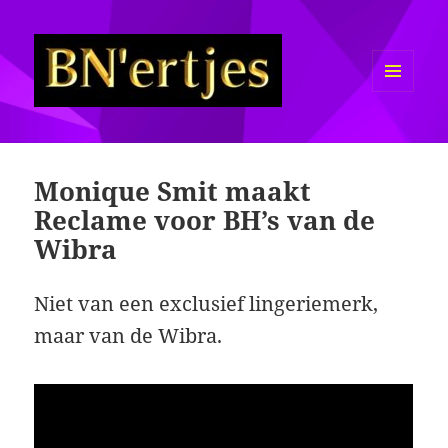
MENU
EN
Sexy BN'ers / Bekende
WIDGETS
Nederlanders Half Naakt / Bloot
Monique Smit maakt
Reclame voor BH’s van de
Wibra
Niet van een exclusief lingeriemerk,
maar van de Wibra.