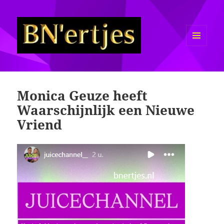
MENU
EN
Sexy BN'ers / Bekende
WIDGETS
Nederlanders Half Naakt / Bloot
Monica Geuze heeft
Waarschijnlijk een Nieuwe
Vriend