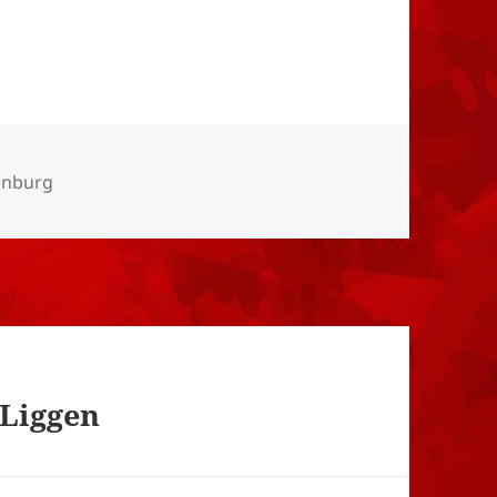
enburg
 Liggen