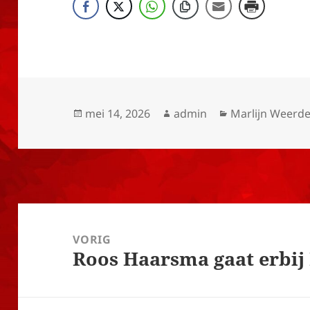
Geplaatst
Auteur
Categorieën
mei 14, 2026
admin
Marlijn Weerd
op
Bericht
navigatie
VORIG
Roos Haarsma gaat erbij
Vorig
bericht: