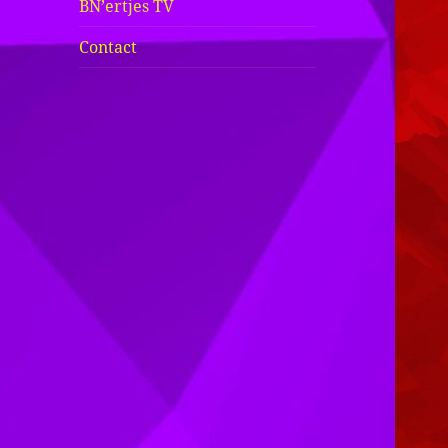
BN’ertjes TV
Contact