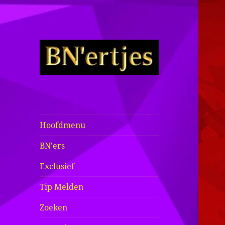
Sexy BN'ers /
Bekende
Nederlanders
Hoofdmenu
Half Naakt /
BN’ers
Bloot
Exclusief
Tip Melden
Zoeken