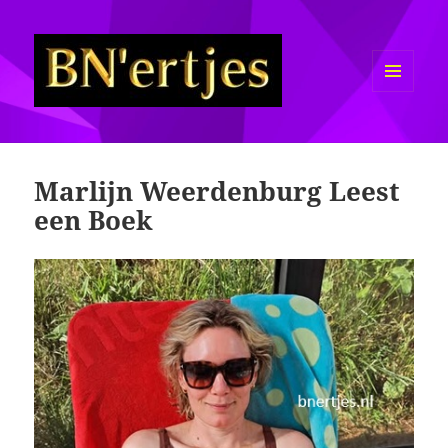
MENU
EN
Sexy BN'ers / Bekende
WIDGETS
Nederlanders Half Naakt / Bloot
Marlijn Weerdenburg Leest
een Boek