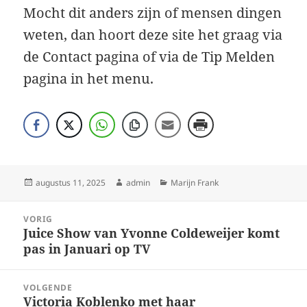
Mocht dit anders zijn of mensen dingen
weten, dan hoort deze site het graag via
de Contact pagina of via de Tip Melden
pagina in het menu.
Geplaatst
Auteur
Categorieën
augustus 11, 2025
admin
Marijn Frank
op
Bericht
VORIG
navigatie
Juice Show van Yvonne Coldeweijer komt
Vorig
pas in Januari op TV
bericht:
VOLGENDE
Victoria Koblenko met haar
Volgend