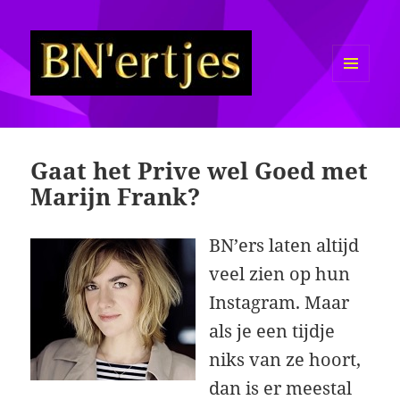
MENU
EN
Sexy BN'ers / Bekende
WIDGETS
Nederlanders Half Naakt / Bloot
Gaat het Prive wel Goed met
Marijn Frank?
BN’ers laten altijd
veel zien op hun
Instagram. Maar
als je een tijdje
niks van ze hoort,
dan is er meestal