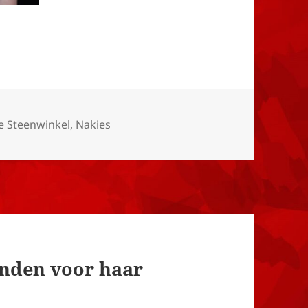
ieën
e Steenwinkel
,
Nakies
nden voor haar