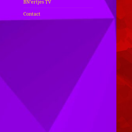
BN’ertjes TV
Contact