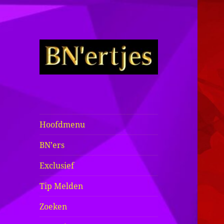
Sexy BN'ers /
Bekende
Nederlanders
Hoofdmenu
Half Naakt /
BN’ers
Bloot
Exclusief
Tip Melden
Zoeken