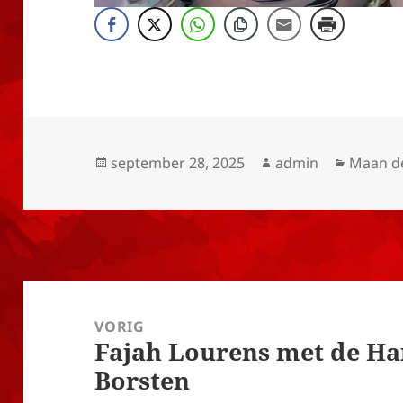
Geplaatst
Auteur
Categor
september 28, 2025
admin
Maan d
op
Bericht
navigatie
VORIG
Fajah Lourens met de Ha
Vorig
Borsten
bericht: