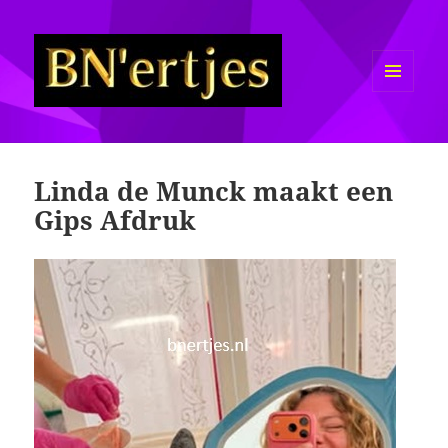
MENU
EN
Sexy BN'ers / Bekende
WIDGETS
Nederlanders Half Naakt / Bloot
Linda de Munck maakt een
Gips Afdruk