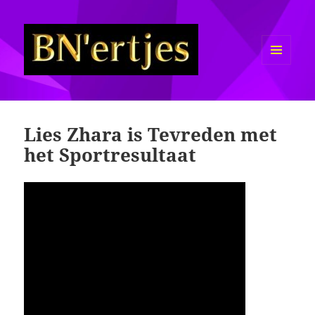
MENU
EN
Sexy BN'ers / Bekende
WIDGETS
Nederlanders Half Naakt / Bloot
Lies Zhara is Tevreden met
het Sportresultaat