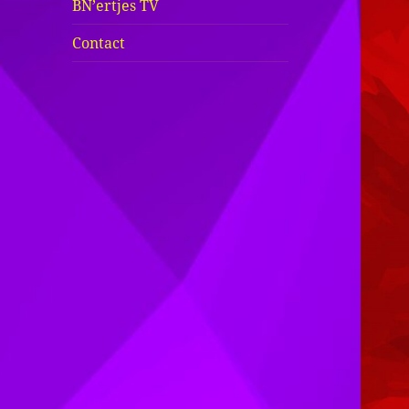
BN’ertjes TV
Contact