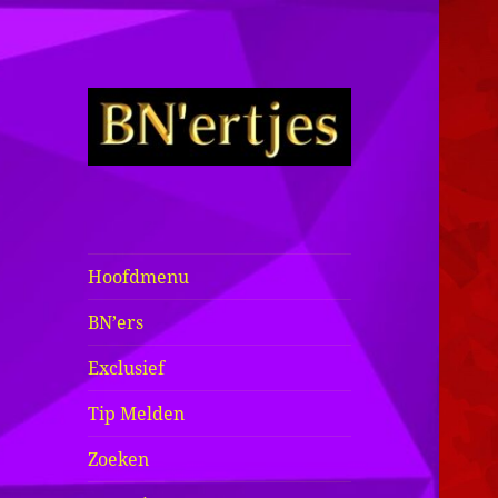
Sexy BN'ers /
Bekende
Nederlanders
Hoofdmenu
Half Naakt /
BN’ers
Bloot
Exclusief
Tip Melden
Zoeken