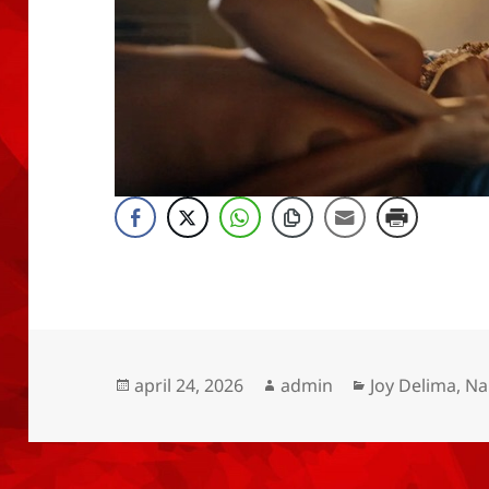
Geplaatst
Auteur
Categorieën
april 24, 2026
admin
Joy Delima
,
Na
op