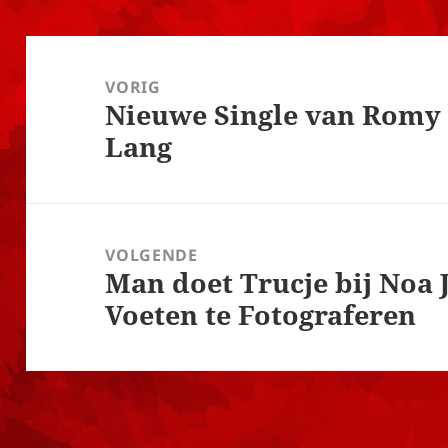
Bericht
navigatie
VORIG
Nieuwe Single van Romy
Vorig
Lang
bericht:
VOLGENDE
Man doet Trucje bij Noa
Volgend
Voeten te Fotograferen
bericht: