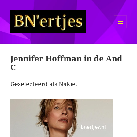
MENU
EN
Sexy BN'ers / Bekende
WIDGETS
Nederlanders Half Naakt / Bloot
Jennifer Hoffman in de And
C
Geselecteerd als Nakie.