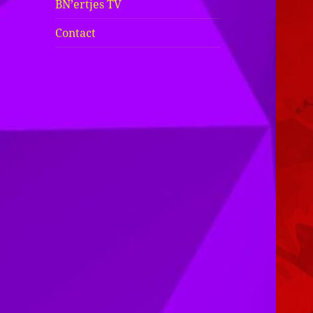
BN’ertjes TV
Contact