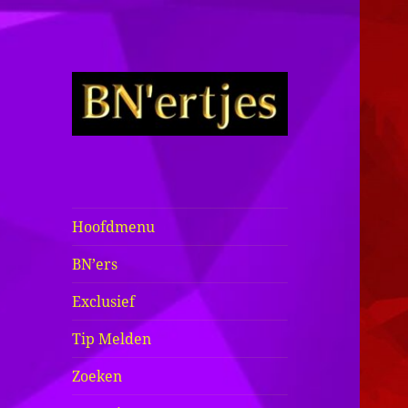
Sexy BN'ers /
Bekende
Nederlanders
Hoofdmenu
Half Naakt /
BN’ers
Bloot
Exclusief
Tip Melden
Zoeken