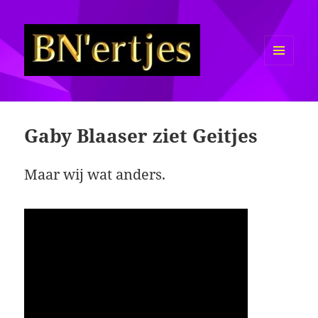
MENU
EN
Sexy BN'ers / Bekende
WIDGETS
Nederlanders Half Naakt / Bloot
Gaby Blaaser ziet Geitjes
Maar wij wat anders.