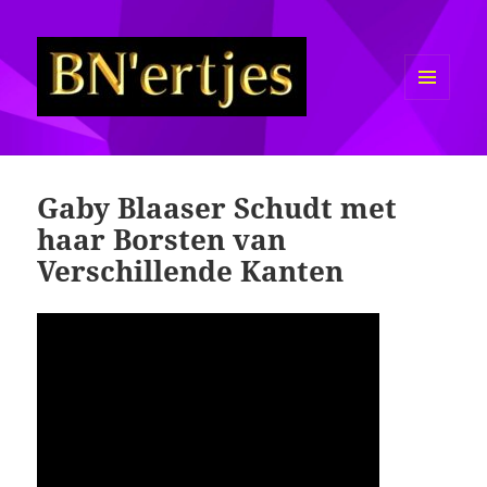
MENU
EN
Sexy BN'ers / Bekende
WIDGETS
Nederlanders Half Naakt / Bloot
Gaby Blaaser Schudt met
haar Borsten van
Verschillende Kanten