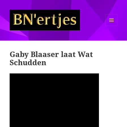
MENU
EN
Sexy BN'ers / Bekende
WIDGETS
Nederlanders Half Naakt / Bloot
Gaby Blaaser laat Wat
Schudden