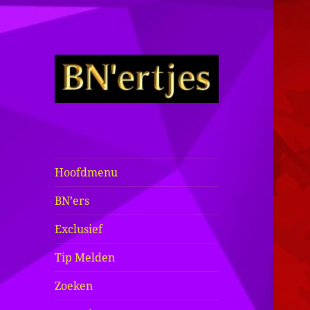
Sexy BN'ers /
Bekende
Nederlanders
Hoofdmenu
Half Naakt /
BN’ers
Bloot
Exclusief
Tip Melden
Zoeken