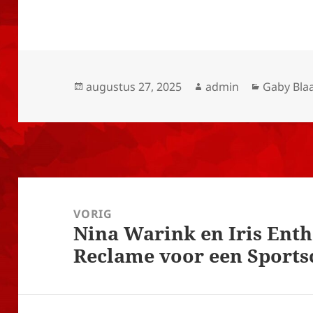
Geplaatst
Auteur
Categori
augustus 27, 2025
admin
Gaby Bla
op
Bericht
navigatie
VORIG
Nina Warink en Iris Ent
Vorig
Reclame voor een Sports
bericht: