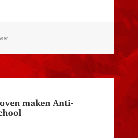
eën
aser
hoven maken Anti-
chool