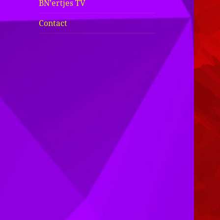
BN’ertjes TV
Contact