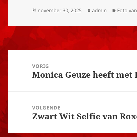
Geplaatst
Auteur
Categor
november 30, 2025
admin
Foto va
op
Bericht
navigatie
VORIG
Monica Geuze heeft met 
Vorig
bericht:
VOLGENDE
Zwart Wit Selfie van Ro
Volgend
bericht: