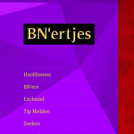
Sexy BN'ers /
Bekende
Nederlanders
Hoofdmenu
Half Naakt /
BN’ers
Bloot
Exclusief
Tip Melden
Zoeken