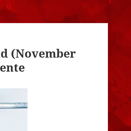
nd (November
Bente