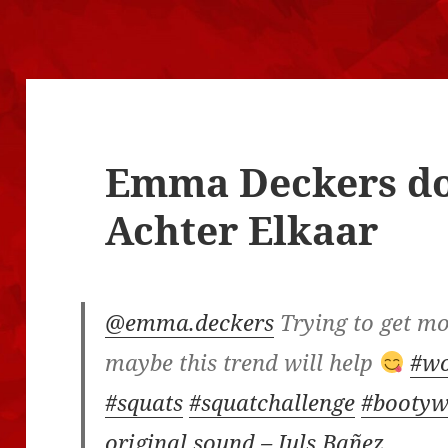
Emma Deckers do
Achter Elkaar
@emma.deckers
Trying to get m
maybe this trend will help
#wo
#squats
#squatchallenge
#bootyw
original sound – Juls Bañez