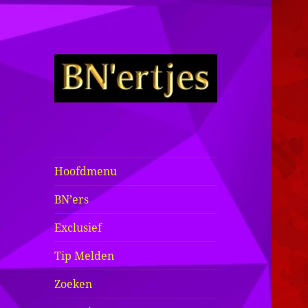
Sexy BN'ers /
Bekende
Nederlanders
Hoofdmenu
Half Naakt /
BN’ers
Bloot
Exclusief
Tip Melden
Zoeken