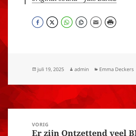
Geplaatst
Auteur
Categorieën
juli 19, 2025
admin
Emma Deckers
op
Bericht
navigatie
VORIG
Er zijn Ontzettend veel B
Vorig