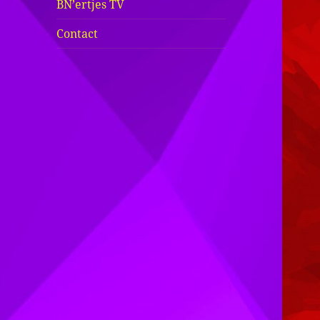
BN’ertjes TV
Contact