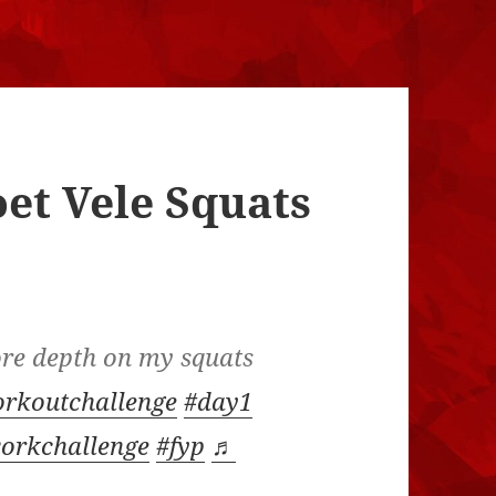
et Vele Squats
ore depth on my squats
rkoutchallenge
#day1
orkchallenge
#fyp
♬