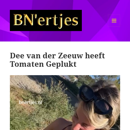
MENU
EN
Sexy BN'ers / Bekende
WIDGETS
Nederlanders Half Naakt / Bloot
Dee van der Zeeuw heeft
Tomaten Geplukt