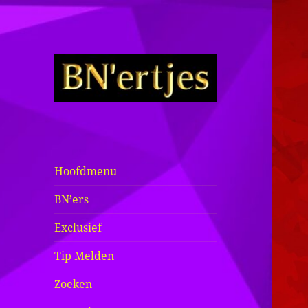
Sexy BN'ers /
Bekende
Nederlanders
Hoofdmenu
Half Naakt /
BN’ers
Bloot
Exclusief
Tip Melden
Zoeken