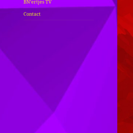
BN’ertjes TV
Contact