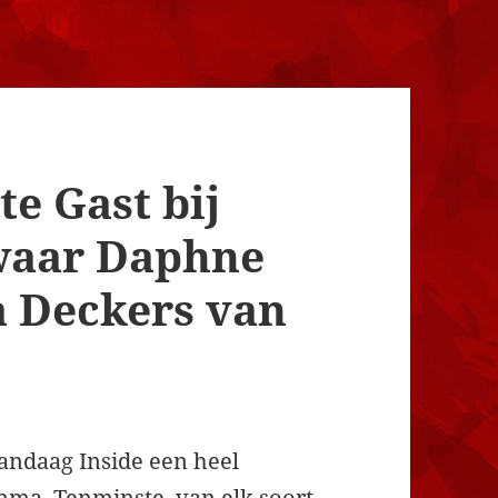
te Gast bij
 waar Daphne
 Deckers van
Vandaag Inside een heel
ma. Tenminste, van elk soort