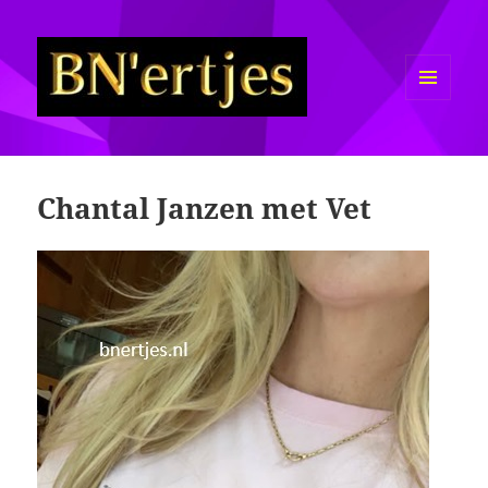
MENU
EN
Sexy BN'ers / Bekende
WIDGETS
Nederlanders Half Naakt / Bloot
Chantal Janzen met Vet