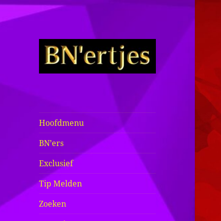
Sexy BN'ers /
Bekende
Nederlanders
Hoofdmenu
Half Naakt /
BN’ers
Bloot
Exclusief
Tip Melden
Zoeken