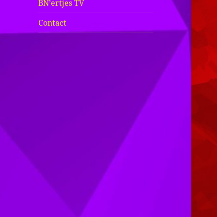
BN’ertjes TV
Contact