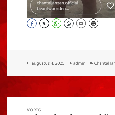
Geplaatst
Auteur
Categorie
augustus 4, 2025
admin
Chantal Ja
op
Bericht
navigatie
VORIG