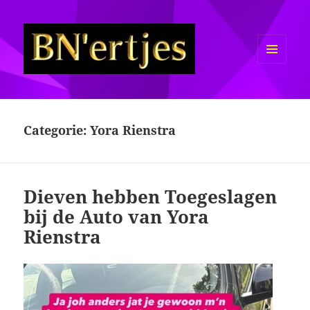
MENU
EN
Sexy BN'ers / Bekende
WIDGETS
Nederlanders Half Naakt / Bloot
Categorie:
Yora Rienstra
Dieven hebben Toegeslagen
bij de Auto van Yora
Rienstra