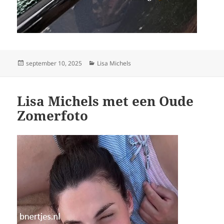
Geplaatst
Categorieën
september 10, 2025
Lisa Michels
op
Lisa Michels met een Oude
Zomerfoto