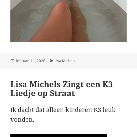
Geplaatst
Categorieën
februari 11, 2026
Lisa Michels
op
Lisa Michels Zingt een K3
Liedje op Straat
Ik dacht dat alleen kinderen K3 leuk
vonden.