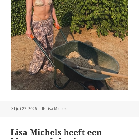
Geplaatst
Categorieën
juli 27, 2026
Lisa Michels
op
Lisa Michels heeft een