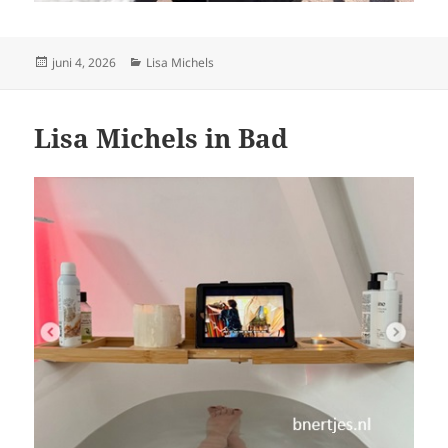
Geplaatst
Categorieën
juni 4, 2026
Lisa Michels
op
Lisa Michels in Bad