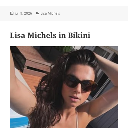
Geplaatst
Categorieën
juli 9, 2026
Lisa Michels
op
Lisa Michels in Bikini