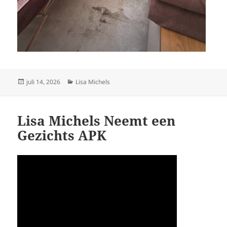
Geplaatst
Categorieën
juli 14, 2026
Lisa Michels
op
Lisa Michels Neemt een
Gezichts APK