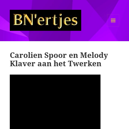
MENU
EN
Sexy BN'ers / Bekende
WIDGETS
Nederlanders Half Naakt / Bloot
Carolien Spoor en Melody
Klaver aan het Twerken