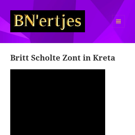
MENU
EN
Sexy BN'ers / Bekende
WIDGETS
Nederlanders Half Naakt / Bloot
Britt Scholte Zont in Kreta