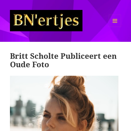
MENU
EN
Sexy BN'ers / Bekende
WIDGETS
Nederlanders Half Naakt / Bloot
Britt Scholte Publiceert een
Oude Foto