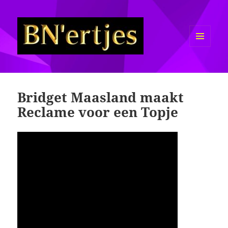
MENU
EN
Sexy BN'ers / Bekende
WIDGETS
Nederlanders Half Naakt / Bloot
Bridget Maasland maakt
Reclame voor een Topje