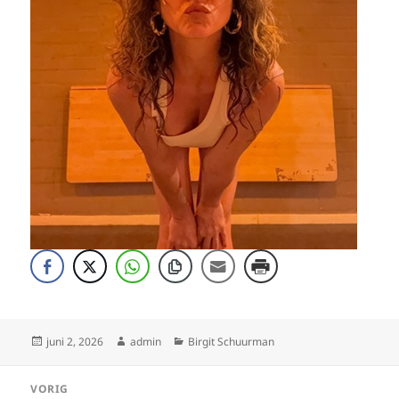
Geplaatst
Auteur
Categorieën
juni 2, 2026
admin
Birgit Schuurman
op
Bericht
VORIG
navigatie