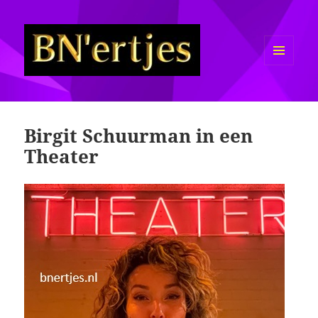
MENU
EN
Sexy BN'ers / Bekende
WIDGETS
Nederlanders Half Naakt / Bloot
Birgit Schuurman in een
Theater