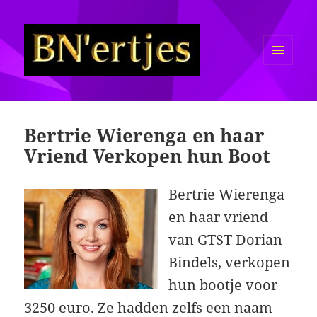
MENU
EN
Sexy BN'ers / Bekende
WIDGETS
Nederlanders Half Naakt / Bloot
Bertrie Wierenga en haar
Vriend Verkopen hun Boot
Bertrie Wierenga
en haar vriend
van GTST Dorian
Bindels, verkopen
hun bootje voor
3250 euro. Ze hadden zelfs een naam