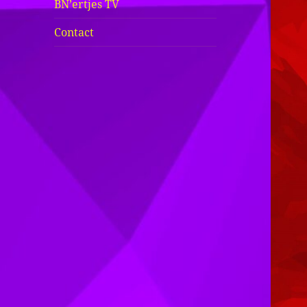
BN’ertjes TV
Contact