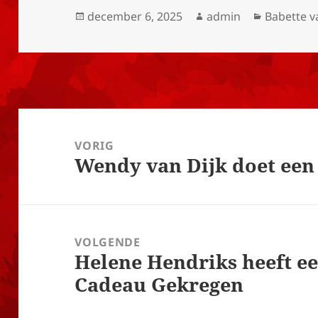
Geplaatst
Auteur
Categori
december 6, 2025
admin
Babette v
op
Bericht
navigatie
VORIG
Wendy van Dijk doet een
Vorig
bericht:
VOLGENDE
Helene Hendriks heeft ee
Volgend
Cadeau Gekregen
bericht: