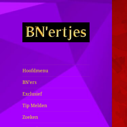
Sexy BN'ers /
Bekende
Nederlanders
Hoofdmenu
Half Naakt /
BN’ers
Bloot
Exclusief
Tip Melden
Zoeken