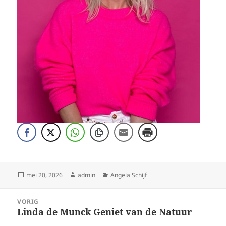
Geplaatst
Auteur
Categorieën
mei 20, 2026
admin
Angela Schijf
op
Bericht
VORIG
navigatie
Linda de Munck Geniet van de Natuur
Vorig
bericht: