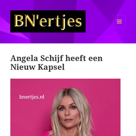
MENU
EN
Sexy BN'ers / Bekende
WIDGETS
Nederlanders Half Naakt / Bloot
Angela Schijf heeft een
Nieuw Kapsel